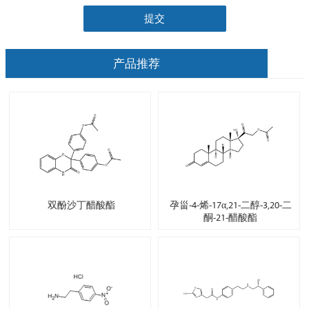
提交
产品推荐
双酚沙丁醋酸酯
孕甾-4-烯-17α,21-二醇-3,20-二
酮-21-醋酸酯