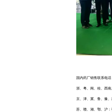
国内药厂销售联系电话
浙、粤、闽、桂、西南片区
京、津、冀、鲁、豫、新
苏、赣、湘、鄂、沪：张经