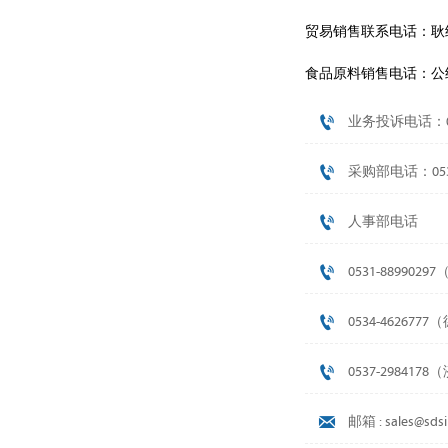
贸易销售联系电话：耿经理
食品原料销售电话：公经理 

业务投诉电话：053

采购部电话：0531-

人事部电话

0531-889902

0534-462677

0537-298417

邮箱 : sales@sds