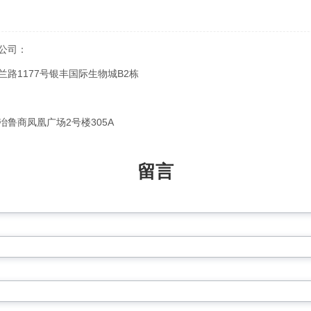
公司：
路1177号银丰国际生物城B2栋
鲁商凤凰广场2号楼305A
留言