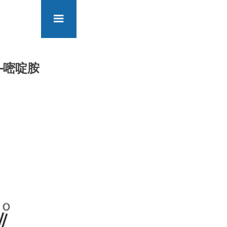

-2-嘧啶胺