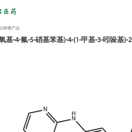
抗肿瘤产品
甲氧基-4-氟-5-硝基苯基)-4-(1-甲基-3-吲哚基)