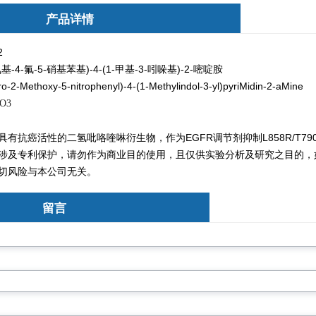
产品详情
2
氧基-4-氟-5-硝基苯基)-4-(1-甲基-3-吲哚基)-2-嘧啶胺
ro-2-Methoxy-5-nitrophenyl)-4-(1-Methylindol-3-yl)pyriMidin-2-aMine
O3
有抗癌活性的二氢吡咯喹啉衍生物，作为EGFR调节剂抑制L858R/T79
涉及专利保护，请勿
作为商业目的使用，且仅供实验分析及研究之目的，
切风险与本公司无关。
留言