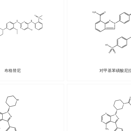
布格替尼
对甲基苯磺酸尼