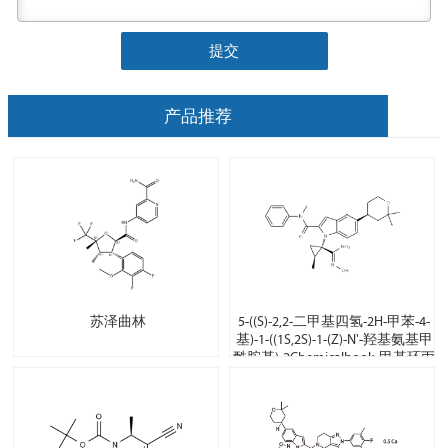
提交
产品推荐
苏泽曲林
5-((S)-2,2-二甲基四氢-2H-甲苯-4-
基)-1-((1S,2S)-1-(Z)-N'-羟基氨基甲
酰胺基)-2Chemicalbook-甲基环丙
基)-N-甲基-N-苯基-1H-吲哚-2-甲酰
胺甲基环丙烷)-N-甲基-N-甲苯-1H-
甲苯I湍流-2-甲胺