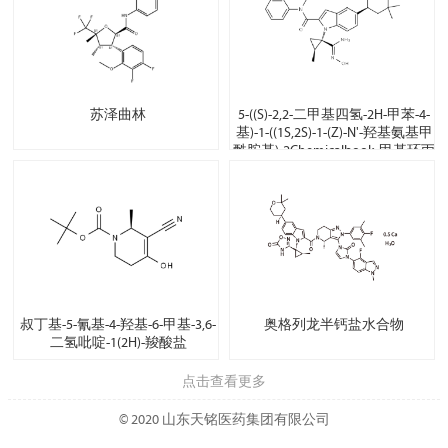
苏泽曲林
5-((S)-2,2-二甲基四氢-2H-甲苯-4-
基)-1-((1S,2S)-1-(Z)-N'-羟基氨基甲
酰胺基)-2Chemicalbook-甲基环丙
基)-N-甲基-N-苯基-1H-吲哚-2-甲酰
胺甲基环丙烷)-N-甲基-N-甲苯-1H-
甲苯I湍流-2-甲胺
叔丁基-5-氰基-4-羟基-6-甲基-3,6-
奥格列龙半钙盐水合物
二氢吡啶-1(2H)-羧酸盐
点击查看更多
© 2020 山东天铭医药集团有限公司