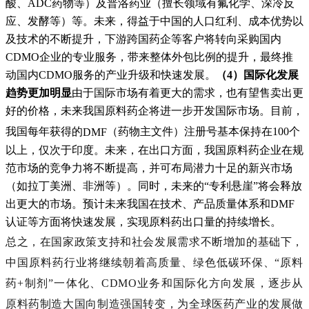
酸、ADC药物等）及普洛药业（擅长领域有氟化学、深冷反
应、发酵等）等。未来，得益于中国的人口红利、成本优势以
及技术的不断提升，下游跨国药企等客户将转向采购国内
CDMO企业的专业服务，带来整体外包比例的提升，最终推
动国内CDMO服务的产业升级和快速发展。
（4）国际化发展
趋势更加明显
由于国际市场有着更大的需求，也有望售卖出更
好的价格，未来我国原料药企将进一步开发国际市场。目前，
我国每年获得的
DMF
（药物主文件）注册号基本保持在100个
以上，仅次于印度。未来，在出口方面，我国原料药企业在规
范市场的竞争力将不断提高，并可布局潜力十足的新兴市场
（如拉丁美洲、非洲等）。同时，未来的“专利悬崖”将会释放
出更大的市场。预计未来我国在技术、产品质量体系和DMF
认证等方面将快速发展，实现原料药出口量的持续增长。
总之，在国家政策支持和社会发展需求不断增加的基础下，
中国原料药行业将继续朝着高质量、绿色低碳环保、“原料
药+制剂”一体化、CDMO业务和国际化方向发展，逐步从
原料药制造大国向制造强国转变，为全球医药产业的发展做