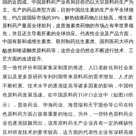
国的近四成。
中国原料药产业布局目前仍以大宗原料药生产为
主。生产的药品类型方面，目前中国抗生素的生产水平全球领
先，约占据国际市场的30%，解热镇痛药物占比较高，维生素
原料药产量居全球前列，皮质激素类药物的市场占有率世界领
先，并且还主导着肝素的全球供应。代表性企业及产品方面，
中国有新和成维生素类、联邦制药抗生素类、国邦医药
大环内
酯类
和喹诺酮类原料药等，这些企业仍然在不断进行技术、工
艺方面的改进提升。
受一致性评价和国家集采制度的推进、人口老龄化和社会发
展以及更多原研药专利到期带来原料药的需求增加、人才的
不断积累、技术水平的逐渐提高等诸多因素的影响，中国特
色原料药发展迅速。在中国原料药TOP15企业中（如图10所
示），
普洛药业
、华海药业、海普瑞和天宇股份等公司在特
色原料药方面占据着重要的地位。另外，一些特色原料药企
业也逐渐脱颖而出，该类原料药生产企业具有一定的稀缺性
且对研发技术的要求较高，这方面的代表性企业有深耕高难