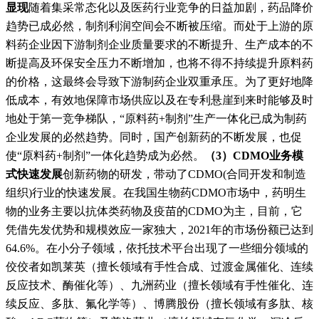
显现
随着集采常态化以及医药行业竞争的日益加剧，药品降价
趋势已成必然，制剂利润空间会不断被压缩。而处于上游的原
料药企业因下游制剂企业质量要求的不断提升、生产成本的不
断提高及环保安全压力不断增加，也将不得不持续提升原料药
的价格，这最终会导致下游制药企业双重承压。为了更好地降
低成本，有效地保障市场供应以及在专利悬崖到来时能够及时
地处于第一竞争梯队，“原料药+制剂”生产一体化已成为制药
企业发展的必然趋势。同时，国产创新药的不断发展，也促
使“原料药+制剂”一体化趋势成为必然。
（3）CDMO业务模
式快速发展
创新药物的研发，带动了CDMO(合同开发和制造
组织)行业的快速发展。在我国生物药CDMO市场中，药明生
物的业务主要以抗体类药物及疫苗的CDMO为主，目前，它
凭借先发优势和规模效应一家独大，2021年的市场份额已达到
64.6%。在小分子领域，依托技术平台出现了一些细分领域的
佼佼者如凯莱英（擅长领域有手性合成、过渡金属催化、连续
反应技术、酶催化等）、九洲药业（擅长领域有手性催化、连
续反应、多肽、氟化学等）、博腾股份（擅长领域有多肽、核