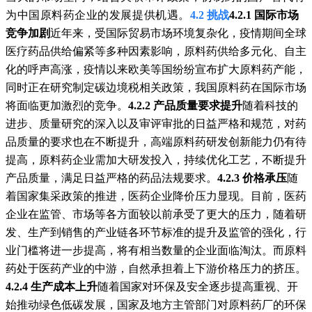
为中国原料药企业的发展提供机遇。
4.2 挑战
4.2.1 国际市场
竞争加剧
近年来，受国际贸易市场环境复杂化，疫情期间全球
医疗药品供给偏紧等多种因素影响，原料药供给多元化、自主
化的呼声高涨，疫情以来欧美等国纷纷宣布扩大原料药产能，
同时正在研究制定碳边境税相关政策，我国原料药在国际市场
将面临更加激烈的竞争。
4.2.2 产品质量要求提升
随着科技的
进步、质量研究的深入以及审评审批的日益严格和规范，对药
品质量的要求也在不断提升，高端原料药研发创新能力仍有待
提高，原料药企业需加大研发投入，持续优化工艺，不断提升
产品质量，满足日益严格的药品法规要求。
4.2.3 价格承压
随
着国家集采政策的推进，医药企业降价压力显现。目前，医药
企业在监管、市场等各方面较以前承受了更大的压力，随着研
发、生产到销售的产业链各环节标准的提升及监管的强化，行
业门槛将进一步提高，将有相当数量的企业面临淘汰。而原料
药处于医药产业的中游，自然承担着上下游价格压力的挤压。
4.2.4 生产成本上升
随着国家对环保及安全逐步提高重视、开
始推动绿色低碳发展，国家及地方主管部门对原料药厂的环保