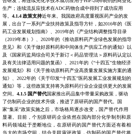
合研发，将连续光化学技术成功应用于HIF-2α抑制剂的商业化
生产；连续流反应技术在ADC药物合成中得到了成功应用
等。
4.1.4 政策支持
近年来。我国政府高度重视医药产业的发
展，出台了一系列产业扶持政策及指导方针，如2016年的《医
药工业发展规划指南》、2019年的《产业结构调整指导目录
（2019年本）》、2020年的《推动原料药产业绿色发展的指导
意见》和《关于做好原料药和中间体生产供应工作的通知》以
及《国家药监局综合司关于新订＜药品管理法＞原料药认定以
及有关法律适用问题的复函》、2021年的《“十四五”生物经济
发展规划》和《关于推动原料药产业高质量发展实施方案的通
知》、2022年的《关于印发“十四五”医药发展工业发展规划的
通知》等，这些政策支持将为原料药行业企业提供更大的发展
空间。
4.1.5 国产替代
国家推出药品集中带量采购政策，驱动
了仿制药企业的技术升级，推进了原研药的国产替代。国
家“集采”政策实施之后，市
场格局逐步改变，国产替代作用
显著。目前，个别原研药企业依然在国内部分化学制剂和原
料药领域处于垄断地位，在原研药的国产替代方面还有着相
当大的市场空间，结合关联审评政策，仿制药的国产替代将