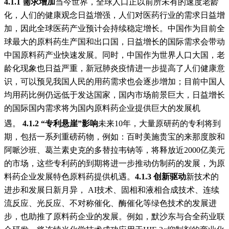
4.1.1 需求增加
当今世界，全球人口正以前所未有的速度老龄
化，人们的健康观念日益增强，人们对医药行业的需求日益增
加，因此全球医药产业预计会持续稳定增长。中国作为目前全
球最大的原料药生产国和出口国，日益增长的国际需求会带动
中国原料药产业快速发展。
同时，中国作为世界人口大国，老
龄化现象也日益严重，新冠肺炎疫情进一步提高了人们健康意
识，可以预见我国人民的用药需求也会逐步增加；目前中国人
均用药比例仍远低于发达国家，国内市场前景巨大，日益增长
的国际国内需求将为国内原料药企业提供巨大的发展机
遇。
4.1.2 “
专利悬崖
”影响
未来10年，大量原研药的专利将到
期，包括一系列重磅药物，例如：百时美施贵宝的来那度胺和
阿哌沙班、葛兰素史克的多替拉韦钠等，将释放近2000亿美元
的市场，这些专利药的到期将进一步推动仿制药的发展，为原
料药企业发展特色原料药提供机遇。
4.1.3 创新驱动
新技术的
进步和发展日新月异， AI技术、固相和液相合成技术、连续
流反应、光反应、不对称催化、酶催化等绿色技术的发展进
步，也助推了原料药企业的发展。例如，默沙东与合全药业联