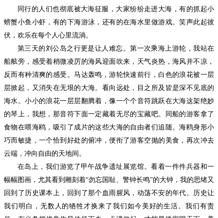
同行的人们也彻底被大海征服，大家纷纷走进大海，有的抓起小
螃蟹小鱼小虾，有的下海游泳，还有的在海水里做游戏。笑声此起彼
伏，欢乐在每个人心里流淌。
第三天的刘公岛之行更是让人难忘。第一次乘海上游轮，我站在
船舷旁，感受着稍微凌厉的海风迎面吹来，天气炎热，海风并不凉，
反而有种清爽的感受。马达轰鸣，游轮快速前行，白色的浪花被一层
层掀起，又消失在无垠的大海。看向远处，目之所及皆是深不见底的
海水。小小的浪花一层层翻腾着，像一个个音符跳跃在大海这架绝妙
的琴上，我想，那音符下面一定藏着无尽的宝藏吧。同船的游客拿了
食物在喂海鸥，吸引了成片的这些大海的自由者们追随。海鸥身形小
巧而敏捷，一个恰到好处的俯冲，便衔了游客空抛的美食，再次冲去
云端，冲向自由的天地间。
在岛上，我们游览了甲午战争遗址展览馆。看着一件件兵器和一
幅幅图画，尤其看到雕刻着
“勿忘国耻、警钟长鸣”的大钟，我的思绪又
回到了历史课本上，回到了那个血雨腥风，动荡不安的年代。历史让
我们明白，无数人的牺牲才换来了我们如今美好的生活。我们有责