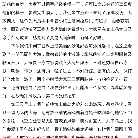
珍稀的鱼类。大家可以用手轻轻的摸一下，还可以拿起来近距离观察
他们的样子，参观完生物大厅，我们坐在渔船上来到了海洋牧场。大
家四人一组争先恐后手中拿着小桶去渔网捡扇贝·海蛎子一会收获满
满。回到岸边游区工作人员为我们免费蒸熟，大家围在桌上品尝自己
亲手劳动成果，感觉到了真是人间美味，新鲜又好吃。
下午我们来到了世界上最美丽的沙滩那香海沙滩浴场，在这里看
到了一望无际的大海，微微卷起的小波浪，细腻的沙滩上光脚踩着又
软又舒服，大家换上泳衣纷纷跳入大海里游泳，不时还秀着自己泳
技，狗刨，仰泳，还有的一猛子进去，不知所踪。更有的几人一伙打
起了水仗，游了一两个小时后大家三三两两结伴，有的捡起了小石
头，还有的把自己把自己埋在沙堆里，只露着一个脑袋，既温暖又舒
服，在沙滩冲淡以后，第二天旅行结束。
第三天早上，我们前往海上仙岛之称刘公岛游玩，乘着游轮，看
到一望无际的大海，还有数不清的海鸥围着游轮争吃同事们抛给它们
的食物，眼望之处皆是无以言表的风景，美丽而宜人。到了岛上，我
们参观了甲午战争纪念馆，看了清朝战船定远舰，它让我们回顾了国
弱就让人欺负，让外国列强凌辱我们和先辈们奋起抗战的历史，让我