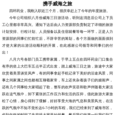
携手威海之旅
四环药业，我刚入职近三个月，很庆幸赶上了今年的年度旅游。
今年公司组织八月份威海三日游活动，听到这消息后公司上下员
工心里都非常高兴。通知下达后由人力资源部负责制定了详细的旅游
计划安排、行程计划、人员报备以及住宿就餐等每一环节，正是人力
资源部的同事们忙前忙后，不辞辛苦的筹划，各个方面做的面面俱到
才使大家的出游活动顺利的开展，在此感谢公司领导和同事们的付
出！
八月六号各部门员工携带家属，于早上五点在四环药业门口集合
有序的坐上大巴车五点半正式出发，踏上威海三日之旅，旅途中大家
欣赏着美景谈笑风声，有的同事拿起手机记录下美好的沿途风景，同
事之间家属之间也都相互聊着家常，车上还夹杂着孩子们的嬉闹声，
还有几个同事给大家唱起了歌，整车的欢声笑语和歌声伴随着大家活
跃在这气氛中，卸下紧张的工作压力和生活的压抑，借此旅游大家放
松了心情，身心得到了缓解，好好享受大海的气息和美景风光，在活
跃的气氛中不知不觉长达
6-7小时的车程，我们已经来到了威海市区，
也到午饭的时间了先安排大家开始就餐。餐后我们的第一站我们到了