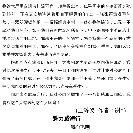
物馆大厅里参观者川流不息，却静得出奇。似乎历史的车轮滚滚奔驰
到眼前，正在真实地讲述着那血雨腥风的年代。一张张严肃凝重的
脸，一双双灌铅的腿，一幅幅经典史料，一处处物件陈设……无一不
牵动我们的心，如今我们在新世纪的曙光下，脚下踩着多少革命志士
抛洒过热血的土地。如果不是他们的牺牲，怎会换来一个崭新的令世
界刮目相看的中国。如今，当历史的交接棒穿到我们手里，我们必须
接手并发扬光大，去完成历史的使命。
旅游的点点滴滴历历在目，大家的欢声笑语依然回荡在耳边。通
过此次威海之行，不仅洗去了平日工作的疲惫，同时让我对今后的工
作有了新的目标。在工作中我会会更加一丝不苟，严谨自律；在生活
中，我也会时刻以年轻活力的心态去享受生活。
同时这次威海之行让我对公司又增加了一种亲切感和认同感。我
喜欢这个天铭医药这个大家庭！
（
三
等奖
作者：
谢
*
）
魅力威海行
——我心飞翔