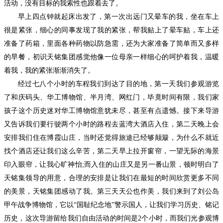
活动，没有目标的我索性也跟着去了。
早上四点钟就起床出发了，第一次出远门又晕车的我，坐在车上
很是紧张，细心的同事发现了我的紧张，帮我贴上了晕车贴，车上还
准备了药箱，里面各种药物以防急需，还为大家准备了简单而又多样
的早餐，初识天铭集团感觉他像一位母亲一样细心的呵护着我，温暖
着我，我的紧张渐渐消失了。
经过七八个小时的车程我们到达了目的地，第一天我们参观游览
了和庆码头、华工博物馆、半月湾、网红门，毕竟时间有限，我们家
孩子这个历史迷对华工博物馆意犹未尽，甚至有点遗憾。接下来导游
又告诉我们要行驶两个小时的路程去蓝湾大酒店入住，第二天晚上会
安排我们住在博霞山庄，当时还觉得旅途已经够颠簸，为什么不就近
找个酒店还让我们这么辛苦，第二天早上拉开窗帘，一望无际的海景
印入眼帘，让我心旷神怡
;而入住的山庄又是另一番山景，顿时明白了
天铭集领导的用意，合理的安排是让我们在最短的时间欣赏更多不同
的美景，天铭集团感动了我。第三天天公也作美，我们来到了刘公岛
甲午战争博物馆，它以“国耻纪念地”警示国人，让我们学习历史、铭记
历史，这次导游留给我们自由活动的时间是2个小时，而我们光参观博