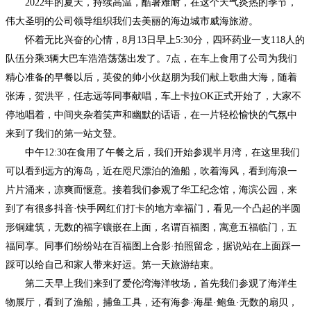
2022年的夏天，持续高温，酷暑难耐，在这个天气炎热的季节，
伟大圣明的公司领导组织我们去美丽的海边城市威海旅游。
怀着无比兴奋的心情，
8月13日早上5:30分，四环药业一支118人的
队伍分乘3辆大巴车浩浩荡荡出发了。7点，在车上食用了公司为我们
精心准备的早餐以后，英俊的帅小伙赵朋为我们献上歌曲大海，随着
张涛，贺洪平，任志远等同事献唱，车上卡拉OK正式开始了，大家不
停地唱着，中间夹杂着笑声和幽默的话语，在一片轻松愉快的气氛中
来到了我们的第一站文登。
中午
12:30在食用了午餐之后，我们开始参观半月湾，在这里我们
可以看到远方的海岛，近在咫尺漂泊的渔船，吹着海风，看到海浪一
片片涌来，凉爽而惬意。接着我们参观了华工纪念馆，海滨公园，来
到了有很多抖音·快手网红们打卡的地方幸福门，看见一个凸起的半圆
形铜建筑，无数的福字镶嵌在上面，名谓百福图，寓意五福临门，五
福同享。同事们纷纷站在百福图上合影·拍照留念，据说站在上面踩一
踩可以给自己和家人带来好运。第一天旅游结束。
第二天早上我们来到了爱伦湾海洋牧场，首先我们参观了海洋生
物展厅，看到了渔船，捕鱼工具，还有海参
·海星·鲍鱼·无数的扇贝，