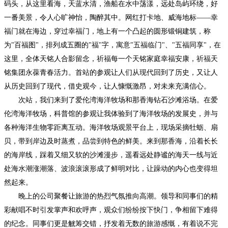
码头，从这里看海，天蓝水清，渔船在水中荡漾，远处岛屿环绕，好
一番美景，令人心旷神怡，陶醉其中。网红打卡地、威海地标
——幸
福门就在海边，穿过幸福门，地上有一个凸起的圆形锻铜建筑，称
为"百福图"，排列成五圈的"福"字，寓意"五福临门"、"五福同享"，在
这里，全体天铭人合影留念，祈福每一个天铭家庭幸福安康，祈福天
铭集团永葆青春活力。首站的参观让人们从现代回到了历史，又让人
从历史回到了现代，借史观今，让人慷慨激昂，对未来充满信心。
次站，我们来到了爱伦湾海洋牧场和那香海钻石沙滩浴场。在爱
伦湾海洋牧场，科普馆的参观让我体验到了海洋牧场的发展史，并与
各种海洋生物零距离互动。海洋牧场观景平台上，现场采摘牡蛎、扇
贝，带到岸边及时蒸煮，品尝到特色的鲜美。来到那香海，沿着长长
的海岸线，踩着又细又软的沙滩漫步，遥看远处静谧的海天一线与近
处海水潮涨潮落、波浪滚滚形成了鲜明对比，让躁动的内心也变得坦
然起来。
晚上的公司聚餐让旅游的热烈气氛推向高潮。领导和同事们的精
彩献唱不时引发掌声和欢呼声，观众们纷纷按下快门，争相留下难得
的纪念。同事们更是觥筹交错，抒发着无数的旅游感慨，有着说不完