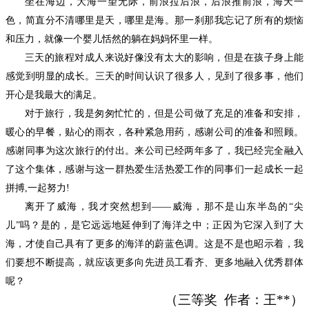
坐在海边，大海一望无际，前浪拉后浪，后浪推前浪，海天一
色，简直分不清哪里是天，哪里是海。那一刹那我忘记了所有的烦恼
和压力，就像一个婴儿恬然的躺在妈妈怀里一样。
三天的旅程对成人来说好像没有太大的影响，但是在孩子身上能
感觉到明显的成长。三天的时间认识了很多人，见到了很多事，他们
开心是我最大的满足。
对于旅行，我是匆匆忙忙的，但是公司做了充足的准备和安排，
暖心的早餐，贴心的雨衣，各种紧急用药，感谢公司的准备和照顾。
感谢同事为这次旅行的付出。来公司已经两年多了，我已经完全融入
了这个集体，感谢与这一群热爱生活热爱工作的同事们一起成长一起
拼搏
,一起努力!
离开了威海，我才突然想到
——威海，那不是山东半岛的“尖
儿”吗？是的，是它远远地延伸到了海洋之中；正因为它深入到了大
海，才使自己具有了更多的海洋的蔚蓝色调。这是不是也昭示着，我
们要想不断提高，就应该更多向先进员工看齐、更多地融入优秀群体
呢？
（
三
等奖
作者：
王
**
）