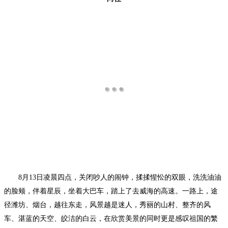
8月13日凌晨四点，关闭吵人的闹钟，揉揉惺忪的双眼，洗洗油油
的脸颊，伴着星辰，坐着大巴车，踏上了去威海的高速。一路上，途
径潍坊、烟台，越往东走，风景越是迷人，秀丽的山村、整齐的风
车、湛蓝的天空、皎洁的白云，在欣赏美景的同时更是感叹祖国的繁