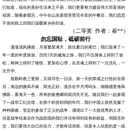
们知道，现在的美好生活来之不易，我们更要努力建设伟大而富强的
祖国，随着参观完，中午在山东菜馆享受完丰富的午餐后，我们恋恋
不舍的踏上回我们温暖家乡的归途。
（
二
等奖
作者：
崔
**
）
勿忘国耻，砥砺前行
溪涨清风拂面，月落繁星满天，抓住夏日的尾巴，我们迎来了一
年一度的年度旅游。历经
3天的威海之旅，我们不仅身体上得到了放
松，精神上得到了愉悦，更加在心理，在灵魂上得到了一次洗礼，一
次升华。
殷勤昨夜三更雨，又得浮生一日凉。第一天的荣成之行恰好在雨
后，海边的微风不燥，阳光正好。漫步在半月湾码头，细细感受海风
拂面，看海天一色，所有的疲惫瞬间就消失不见。随后我们一起参观
了一战华工纪念馆，在那个积贫积弱的年代，我们中国人依然克服了
种种困难，坚定的参加了正义的战争，涌现出了一大批优秀的人才。
但是战争结束后作为战胜国的我们并没有得到应有的权益，弱国无外
交，我们要强大自己的实力，才能有话语权。但是令人欣慰的是一战