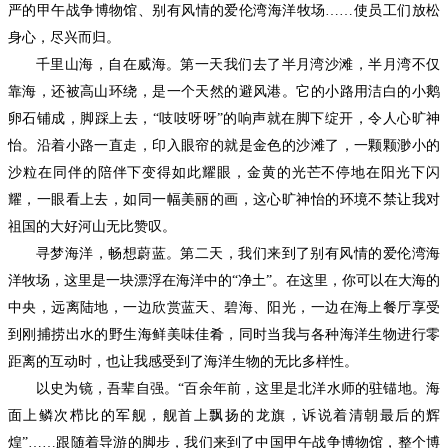
严的甲午战争博物馆、别有风情的爱伦湾海洋牧场……使员工们放松
身心，尽兴而归。
千里山海，自在威海。第一天我们去了半月湾沙滩，半月湾不仅
靠海，还被高山环绕，是一个天然的避风港。它的小路用洁白的小鹅
卵石铺成，脚踩上去，
“吱吱呀呀”的响声就在脚下绽开，令人心旷神
怡。沿着小路一直走，印入眼帘的就是金色的沙滩了，一颗颗渺小的
沙粒在同伴的陪伴下变得如此耀眼，金黄的光芒不停地在阳光下闪
耀，一眼看上去，如同一幅美丽的画，这心旷神怡的环境不禁让我对
祖国的大好河山无比赞叹。
寻梦海洋，畅想蔚蓝。第二天，我们来到了别有风情的爱伦湾海
洋牧场，这里是一块漂浮在海洋中的
“净土”。在这里，你可以在大海的
中央，远离陆地，一边欣赏蓝天、碧海、阳光，一边在海上餐厅享受
到刚捕捞出水的野生海鲜美味佳肴，同时当我与各种海洋生物进行零
距离的互动时，也让我感受到了海洋生物的无比多样性。
以史为镜，吾辈自强。
“百余年前，这里是北洋水师的驻锚地。海
面上鳞次栉比的军舰，舰首上飘扬的龙旗，诉说着清朝最后的辉
煌”……跟随着导游的脚步，我们来到了中国甲午战争博物馆，整个博