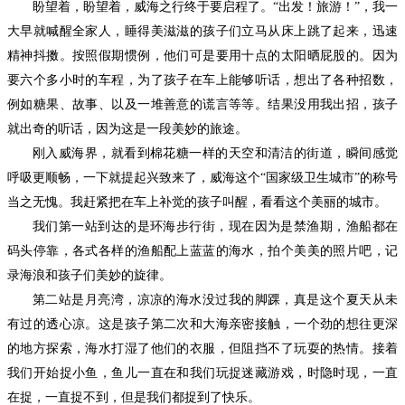
盼望着，盼望着，威海之行终于要启程了。
“出发！旅游！”，我一
大早就喊醒全家人，睡得美滋滋的孩子们立马从床上跳了起来，迅速
精神抖擞。按照假期惯例，他们可是要用十点的太阳晒屁股的。因为
要六个多小时的车程，为了孩子在车上能够听话，想出了各种招数，
例如糖果、故事、以及一堆善意的谎言等等。结果没用我出招，孩子
就出奇的听话，因为这是一段美妙的旅途。
刚入威海界，就看到棉花糖一样的天空和清洁的街道，瞬间感觉
呼吸更顺畅，一下就提起兴致来了，威海这个
“国家级卫生城市”的称号
当之无愧。我赶紧把在车上补觉的孩子叫醒，看看这个美丽的城市。
我们第一站到达的是环海步行街，现在因为是禁渔期，渔船都在
码头停靠，各式各样的渔船配上蓝蓝的海水，拍个美美的照片吧，记
录海浪和孩子们美妙的旋律。
第二站是月亮湾，凉凉的海水没过我的脚踝，真是这个夏天从未
有过的透心凉。这是孩子第二次和大海亲密接触，一个劲的想往更深
的地方探索，海水打湿了他们的衣服，但阻挡不了玩耍的热情。接着
我们开始捉小鱼，鱼儿一直在和我们玩捉迷藏游戏，时隐时现，一直
在捉，一直捉不到，但是我们都捉到了快乐。