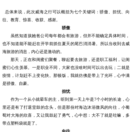
总体来说，此次威海之行可以概括为七个关键词：骄傲、担忧、向
往、教育、惊喜、收获、感谢。
骄傲
虽然知道孩她爸公司每年都会有旅游，但并不能确定具体时间，
也不知道能不能赶在开学前抓住夏天的尾巴消消暑。所以当收到去威
海旅游的消息，内心还是激动的。
那天，正在和闺蜜们聚餐，聊起要去旅游，还是职工福利，让闺
蜜们心生羡慕。一是职业不同，大家也没啥时间可以出去玩；二就是
疫情，计划赶不上变化快。那顿饭，我就仿佛是带上了光环，心中满
是骄傲、自豪。
担忧
作为一个从小就晕车的主，听到第一天上午是
7个小时的长途，心
里还是有了打退堂鼓的念头，但是那份对海边沐浴微风的向往，小葡
萄对大海的欣喜，又让我鼓起了勇气，心中想：大不了就是吐嘛，多
带点塑料袋就是了。
向往