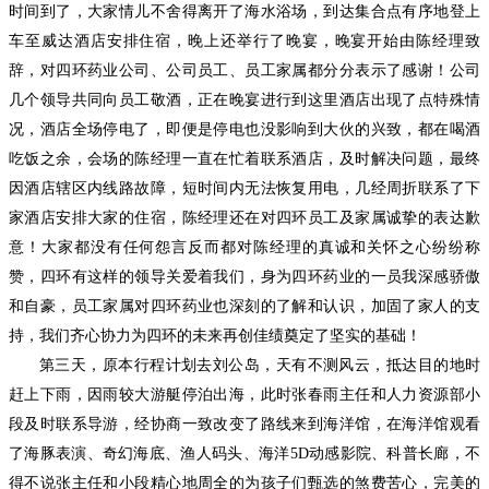
时间到了，大家情儿不舍得离开了海水浴场，到达集合点有序地登上
车至威达酒店安排住宿，晚上还举行了晚宴，晚宴开始由陈经理致
辞，对四环药业公司、公司员工、员工家属都分分表示了感谢！公司
几个领导共同向员工敬酒，正在晚宴进行到这里酒店出现了点特殊情
况，酒店全场停电了，即便是停电也没影响到大伙的兴致，都在喝酒
吃饭之余，会场的陈经理一直在忙着联系酒店，及时解决问题，最终
因酒店辖区内线路故障，短时间内无法恢复用电，几经周折联系了下
家酒店安排大家的住宿，陈经理还在对四环员工及家属诚挚的表达歉
意！大家都没有任何怨言反而都对陈经理的真诚和关怀之心纷纷称
赞，四环有这样的领导关爱着我们，身为四环药业的一员我深感骄傲
和自豪，员工家属对四环药业也深刻的了解和认识，加固了家人的支
持，我们齐心协力为四环的未来再创佳绩奠定了坚实的基础！
第三天，原本行程计划去刘公岛，天有不测风云，抵达目的地时
赶上下雨，因雨较大游艇停泊出海，此时张春雨主任和人力资源部小
段及时联系导游，经协商一致改变了路线来到海洋馆，在海洋馆观看
了海豚表演、奇幻海底、渔人码头、海洋
5D动感影院、科普长廊，不
得不说张主任和小段精心地周全的为孩子们甄选的煞费苦心，完美的