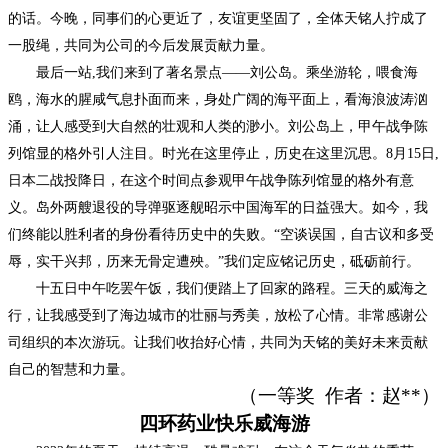
的话。今晚，同事们的心更近了，友谊更坚固了，全体天铭人拧成了
一股绳，共同为公司的今后发展贡献力量。
最后一站
,我们来到了著名景点——刘公岛。乘坐游轮，喂食海
鸥，海水的腥咸气息扑面而来，身处广阔的海平面上，看海浪波涛汹
涌，让人感受到大自然的壮观和人类的渺小。刘公岛上，甲午战争陈
列馆显的格外引人注目。时光在这里停止，历史在这里沉思。8月15日,
日本二战投降日，在这个时间点参观甲午战争陈列馆显的格外有意
义。岛外两艘退役的导弹驱逐舰昭示中国海军的日益强大。如今，我
们终能以胜利者的身份看待历史中的失败。“空谈误国，自古议和多受
辱，实干兴邦，历来无骨定遭殃。”我们定应铭记历史，砥砺前行。
十五日中午吃罢午饭，我们便踏上了回家的路程。三天的威海之
行，让我感受到了海边城市的壮丽与秀美，放松了心情。非常感谢公
司组织的本次游玩。让我们收抬好心情，共同为天铭的美好未来贡献
自己的智慧和力量。
（一等奖
作者：
赵
**
）
四环药业快乐威海游