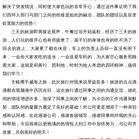
解决了突发情况，同时使大家也玩的非常开心，通过这件事证明了我
们四环人部门与部门之间的衔接是如此的融洽，团队的团结以及应变
处置能力的优势！
三天的旅游即将接近尾声，午餐过后开始返程，经历了三天的旅
游，人们玩的很开心也有些疲惫了，孩子们的身体也有的吃不消了，
回去的路上，大家累了都在休息，车上的负责人员却一直没有闲下
来，一会给大家发吃的送水，一会送晕车药的，为大家尽心服务照顾
着大家，这就是积善行、思利他，时时为他人考虑的四环精神，值得
我们学习！
天铭携手威海之旅，此次旅行对我来说受益良多！旅游的点点滴
滴都在我脑海中历历在目，这次旅行通过同事之间的沟通交流，彼此
间的情谊增进许多，加深了同事之间的了解，为今后的工作沟通和默
契，团队间的凝聚力奠定了良好的基础！对公司更是增添了一种亲切
感和认同感，在此感谢公司，感谢各级领导，感谢同事间对我的关心
和帮助，今后我将以更饱满的热情投入到工作中加倍努力，与公司齐
发展，共创美好的明天！