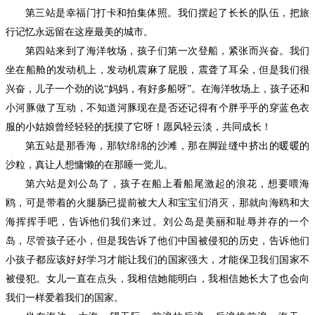
第三站是幸福门打卡和拍集体照。我们摆起了长长的队伍，把旅
行记忆永远留在这座最美的城市。
第四站来到了海洋牧场，孩子们第一次登船，紧张而兴奋。我们
坐在船舱的发动机上，发动机震麻了屁股，震聋了耳朵，但是我们很
兴奋，儿子一个劲的说
“妈妈，有好多船呀”。在海洋牧场上，孩子还和
小河豚做了互动，不知道河豚现在是否还记得有个胖乎乎的穿蓝色衣
服的小姑娘曾经轻轻的抚摸了它呀！愿风轻云淡，共同成长！
第五站是那香海，那软绵绵的沙滩，那在脚趾缝中挤出的暖暖的
沙粒，真让人想慵懒的在那睡一觉儿。
第六站是刘公岛了，孩子在船上看船尾激起的浪花，想要喂海
鸥，可是带着的火腿肠已提前被大人和宝宝们消灭，那就向海鸥和大
海挥挥手吧，告诉他们我们来过。刘公岛是美丽和耻辱并存的一个
岛，尽管孩子还小，但是我告诉了他们中国被侵犯的历史，告诉他们
小孩子都应该好好学习才能让我们的国家强大，才能保卫我们国家不
被侵犯。女儿一直在点头，我相信她能明白，我相信她长大了也会向
我们一样爱着我们的国家。