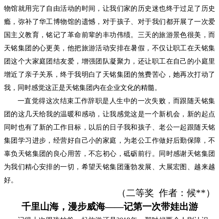
物馆就用完了自由活动的时间，让我们家的历史迷也终于过足了历史
瘾，弥补了华工博物馆的遗憾，对于孩子、对于我们都开展了一次爱
国主义教育，铭记了革命前辈的丰功伟绩。三天的旅游景色很美，而
天铭集团的心更美，他把旅游活动安排在暑假，不仅让职工在天铭集
团这个大家庭团结友爱，增强团队凝聚力，还让职工在自己的小庭里
增近了亲子关系，终于我明白了天铭集团的煞费苦心，她再次打动了
我，同时感觉这正是天铭集团内在企业文化的精髓。
一直觉得这次结束工作辞职是人生中的一次失败，而跟随天铭集
团的这几天给我的温暖和感动，让我感觉这是一个新机会，新的起点
同时也有了新的工作目标，以后的日子我和孩子、老公一起跟随天铭
集团学习进步，经营好自己小的家庭，为老公工作做好后勤保障，不
辜负天铭集团的良心用苦，不忘初心，砥砺前行。同时感谢天铭集团
为我们精心安排的一切，希望天铭集团蓬勃发展、大展宏图、越来越
好。
（
二
等奖
作者：
候
**
）
千里山海，漫步威海
——记第一次带娃出游