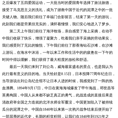
之后爆发了五四爱国运动，一大批当时的爱国青年选择了旅法旅德，
接受了马克思主义的洗礼，成为了拯救中国于近代的泥潭之中的一批
关键人物。随后我们前往了幸福门合影留言，结束了第一天的游玩，
此刻我们都是劳累但充实的，满怀着憧憬，我们安心地进入了梦乡。
第二天上午我们前往了海洋牧场，亲自感受了海上采摘，在动手
中我们收获了快乐，增强了凝聚力，吃着我们亲手采摘的劳动果实，
我们感受到了无比的愉悦，下午我们前往了那香海钻石沙滩，在沙滩
上游玩，在海水中沐浴，一年以来工作和生活中的的疲惫在一下午的
时间中得以缓解，我们获得了最大程度的放松和舒适。
最后一天我们来到了刘公岛，威海最富盛名的景点，也是我认为
此行最有意义的目的地。当天恰好是
8.15日，日本投降77周年纪念日，
当导游说出刘公岛纪念馆不让日本人进的时候，我感觉到了一阵的热
血沸腾。1894年9月17日，中日在黄海海域爆发了甲午海战，邓世昌等
英勇殉国，中国人从来都不缺乏真正的勇气，此战造成的直接后果是
清政府举全国之力造就的北洋水师全军覆没，中国更加陷入了被持续
瓜分的泥潭之中。中国自1840年以来第一次鸦片战争结束后便开始了
一部屈辱的近代史，长期的积贫积弱，让我们在1840年到1921年之