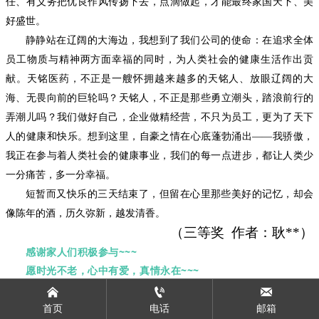
任、有义务把优良作风传扬下去，点滴做起，才能最终家国天下、美
好盛世。
静静站在辽阔的大海边，我想到了我们公司的使命：在追求全体
员工物质与精神两方面幸福的同时，为人类社会的健康生活作出贡
献。天铭医药，不正是一艘怀拥越来越多的天铭人、放眼辽阔的大
海、无畏向前的巨轮吗？天铭人，不正是那些勇立潮头，踏浪前行的
弄潮儿吗？我们做好自己，企业做精经营，不只为员工，更为了天下
人的健康和快乐。想到这里，自豪之情在心底蓬勃涌出
——我骄傲，
我正在参与着人类社会的健康事业，我们的每一点进步，都让人类少
一分痛苦，多一分幸福。
短暂而又快乐的三天结束了，但留在心里那些美好的记忆，却会
像陈年的酒，历久弥新，越发清香。
（
三
等奖
作者：
耿
**
）
感谢家人们积极参与~~~
愿时光不老，心中有爱，真情永在~~~



首页
电话
邮箱
上一篇：
【六日评新药】热门靶点的出路都是医美？米诺地尔不