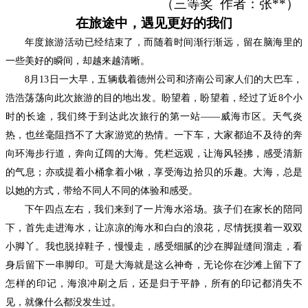
（
三
等奖
作者：
张
**
）
在旅途中，遇见更好的我们
年度旅游活动已经结束了，而随着时间渐行渐远，留在脑海里的
一些美好的瞬间，却越来越清晰。
8月13日一大早，五辆载着德州公司和济南公司家人们的大巴车，
浩浩荡荡向此次旅游的目的地出发。盼望着，盼望着，经过了近8个小
时的长途，我们终于到达此次旅行的第一站——威海市区。天气炎
热，也丝毫阻挡不了大家游览的热情。一下车，大家都迫不及待的奔
向环海步行道，奔向辽阔的大海。凭栏远观，让海风轻拂，感受清新
的气息；亦或提着小桶拿着小锹，享受海边拾贝的乐趣。大海，总是
以她的方式，带给不同人不同的体验和感受。
下午四点左右，我们来到了一片海水浴场。孩子们在家长的陪同
下，首先走进海水，让凉凉的海水和白白的浪花，尽情抚摸着一双双
小脚丫。我也脱掉鞋子，慢慢走，感受细腻的沙在脚趾缝间溜走，看
身后留下一串脚印。可是大海就是这么神奇，无论你在沙滩上留下了
怎样的印记，海浪冲刷之后，还是归于平静，所有的印记都消失不
见，就像什么都没发生过。