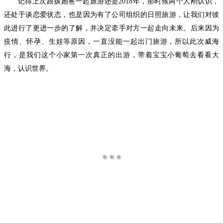
记得上次跟孩她爸一起旅游还是
2018年，那时候两个人刚认识，
还处于谈恋爱状态，也是因为有了公司组织的日照旅游，让我们对彼
此进行了更进一步的了解，并决定牵手对方一起走向未来。后来
因为
疫情
、
怀孕、生娃等
原因，
一直没能一起出门旅游，
所以
此次威海
行
，
是我们这个小家第
一次真正的出游，
带着宝宝小葡萄去看看大
海，认识世界。