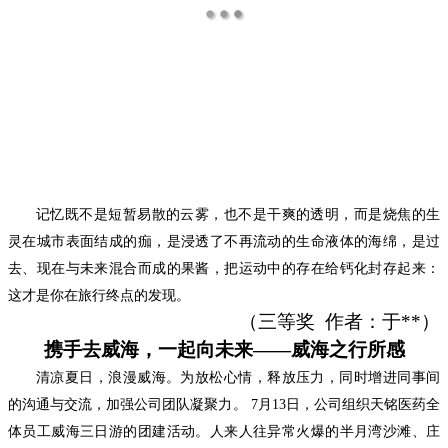
记忆既不是短暂易散的云雾，也不是干爽的透明，而是烧焦的生
灵在城市表面结成的痂，是浸透了不再流动的生命液体的海绵，是过
去、现在与未来混合而成的果酱，把运动中的存在给钙化封存起来：
这才是你在旅行终点的发现。
（
三
等奖
作者：
于
**
）
携手去威海，一起向未来
——威海之行所感
清凉夏日，浪漫威海。为放松心情，释放压力，同时增进同事间
的沟通与交流，加强公司团队凝聚力。
7月13日，公司组织天铭医药全
体员工威海三日游的团建活动。人来人往异常火爆的半月湾沙滩、庄