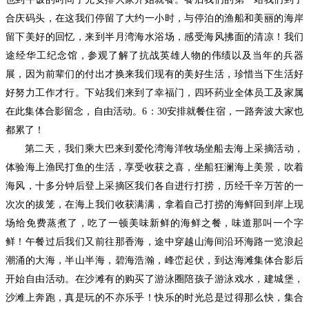
合庆码头，在这我们停留了大约一小时，与停泊的渔船和美丽的海岸
留下美好的回忆，来到半月湾海水浴场，感受海风拂面的清凉！我们
途经华工纪念馆，参观了解了抗战英雄人物的伟绩以及当年的兵器
展，因为前辈们的付出才换来我们现有的美好生活，珍惜当下生活好
好努力工作才行。下站我们来到了幸福门，四环药业全体员工及家属
在此集体合影留念，自由活动。6：30安排就餐住宿，一路奔波大家也
都累了！
第二天，我们乘大巴来到爱伦湾海洋牧场坐船去海上采摘活动，
体验海上渔民打鱼的生活，享受收获之喜，坐船狂澜海上美景，吹着
海风，十多分钟后登上采摘区我们各自进行打捞，历经千辛万苦的一
次次的拔笼，在海上我们收获满满，拿着自己打捞的海鲜回到岸上现
场给免费蒸煮了，吃了一顿美味新鲜的海鲜之餐，味道那叫一个字
鲜！午餐过后我们又前往那香海，途中穿越山海间沿环海路一览浪起
潮涌的大海，半山半海，碧海浩瀚，峰峦起伏，到达海滩集体合影后
开始自由活动。在沙滩有的购买了游泳圈陪孩子游泳戏水，建城堡，
沙滩上奔跑，真是玩的不亦乐乎！快乐的时光总是过得那么快，集合