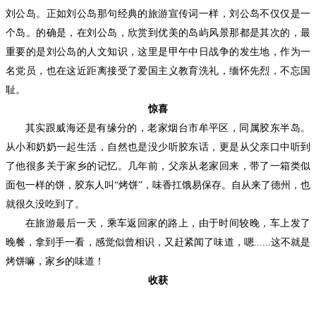
刘公岛。正如刘公岛那句经典的旅游宣传词一样，刘公岛不仅仅是一
个岛。的确是，在刘公岛，欣赏到优美的岛屿风景那都是其次的，最
重要的是刘公岛的人文知识，这里是甲午中日战争的发生地，作为一
名党员，也在这近距离接受了爱国主义教育洗礼，缅怀先烈，不忘国
耻。
惊喜
其实跟威海还是有缘分的，老家烟台市牟平区，同属胶东半岛。
从小和奶奶一起生活，自然也是没少听胶东话，更是从父亲口中听到
了他很多关于家乡的记忆。几年前，父亲从老家回来，带了一箱类似
面包一样的饼，胶东人叫
“烤饼”，味香扛饿易保存。自从来了德州，也
就很久没吃到了。
在旅游最后一天，乘车返回家的路上，由于时间较晚，车上发了
晚餐，拿到手一看，感觉似曾相识，又赶紧闻了味道，嗯
......这不就是
烤饼嘛，家乡的味道！
收获